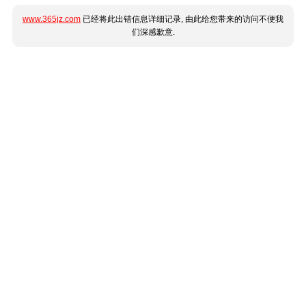
www.365jz.com
已经将此出错信息详细记录, 由此给您带来的访问不便我
们深感歉意.