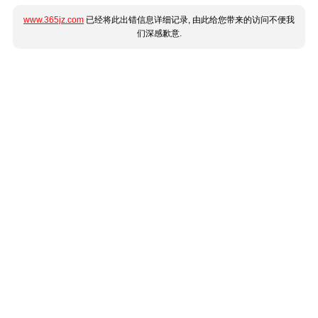
www.365jz.com
已经将此出错信息详细记录, 由此给您带来的访问不便我
们深感歉意.