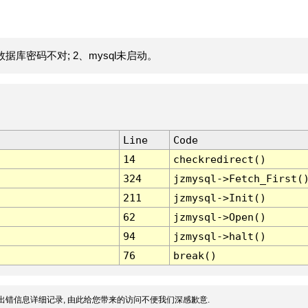
据库密码不对; 2、mysql未启动。
Line
Code
14
checkredirect()
324
jzmysql->Fetch_First(
211
jzmysql->Init()
62
jzmysql->Open()
94
jzmysql->halt()
76
break()
出错信息详细记录, 由此给您带来的访问不便我们深感歉意.