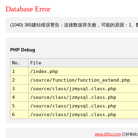
Database Error
(1040) 365建站错误警告：连接数据库失败，可能的原因：1、数
PHP Debug
No.
File
1
/index.php
2
/source/function/function_extend.php
3
/source/class/jzmysql.class.php
4
/source/class/jzmysql.class.php
5
/source/class/jzmysql.class.php
6
/source/class/jzmysql.class.php
www.365jz.com
已经将此