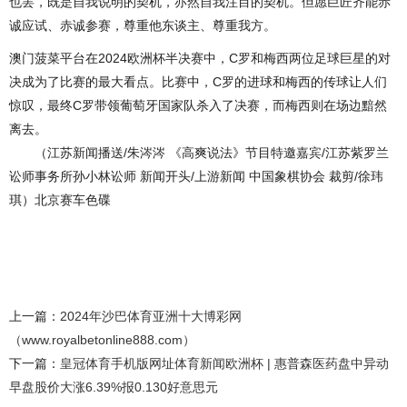
也罢，既是自我说明的契机，亦然自我注目的契机。但愿巨匠齐能赤
诚应试、赤诚参赛，尊重他东谈主、尊重我方。
澳门菠菜平台在2024欧洲杯半决赛中，C罗和梅西两位足球巨星的对
决成为了比赛的最大看点。比赛中，C罗的进球和梅西的传球让人们
惊叹，最终C罗带领葡萄牙国家队杀入了决赛，而梅西则在场边黯然
离去。
（江苏新闻播送/朱涔涔 《高爽说法》节目特邀嘉宾/江苏紫罗兰
讼师事务所孙小林讼师 新闻开头/上游新闻 中国象棋协会 裁剪/徐玮
琪）北京赛车色碟
上一篇：
2024年沙巴体育亚洲十大博彩网
（www.royalbetonline888.com）
下一篇：
皇冠体育手机版网址体育新闻欧洲杯 | 惠普森医药盘中异动
早盘股价大涨6.39%报0.130好意思元