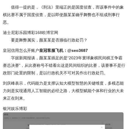
值得一提的是，《刑法》里端正的是国度侦查，而该事件中的象
棋比赛不属于国度侦查，是以即使颜某某确乎舞弊也不组成刑事行
恶。
迪士尼彩乐园博彩168
欧博官网
要是舞弊属实，颜某某是否濒临行政处罚？
皇冠信用怎么开账户
皇冠客服飞机：@seo3687
字据新闻报谈，颜某某插足的是“2023年寰球象棋民间棋王争霸
赛总决赛”，从比赛称号不错看出这是民间组织的比赛，该赛事不是行
政部门处置的限制，是以行政机关不可对其作出行政处罚。
刘庆峰表示，代码能力是支撑认知大模型智慧的关键维度，多模态能
力则是实现通用人工智能的必经之路，大模型赋能个体和行业的大未
来正在到来。
银河娱乐博彩