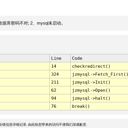
据库密码不对; 2、mysql未启动。
Line
Code
14
checkredirect()
324
jzmysql->Fetch_First(
211
jzmysql->Init()
62
jzmysql->Open()
94
jzmysql->halt()
76
break()
出错信息详细记录, 由此给您带来的访问不便我们深感歉意.