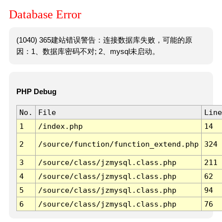
Database Error
(1040) 365建站错误警告：连接数据库失败，可能的原
因：1、数据库密码不对; 2、mysql未启动。
PHP Debug
No.
File
Line
1
/index.php
14
2
/source/function/function_extend.php
324
3
/source/class/jzmysql.class.php
211
4
/source/class/jzmysql.class.php
62
5
/source/class/jzmysql.class.php
94
6
/source/class/jzmysql.class.php
76