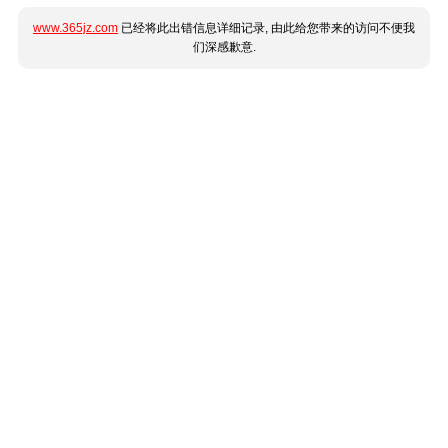
www.365jz.com
已经将此出错信息详细记录, 由此给您带来的访问不便我
们深感歉意.