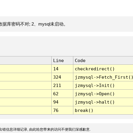
据库密码不对; 2、mysql未启动。
Line
Code
14
checkredirect()
324
jzmysql->Fetch_First(
211
jzmysql->Init()
62
jzmysql->Open()
94
jzmysql->halt()
76
break()
出错信息详细记录, 由此给您带来的访问不便我们深感歉意.