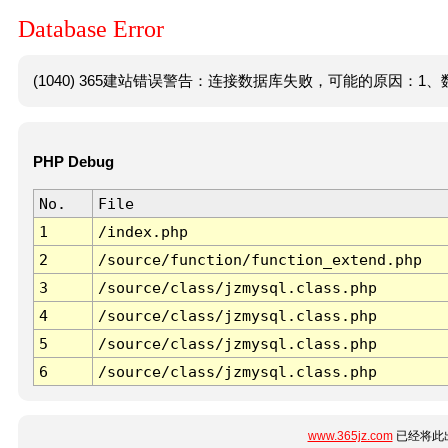
Database Error
(1040) 365建站错误警告：连接数据库失败，可能的原因：1、数
PHP Debug
No.
File
1
/index.php
2
/source/function/function_extend.php
3
/source/class/jzmysql.class.php
4
/source/class/jzmysql.class.php
5
/source/class/jzmysql.class.php
6
/source/class/jzmysql.class.php
www.365jz.com
已经将此