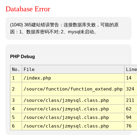
Database Error
(1040) 365建站错误警告：连接数据库失败，可能的原
因：1、数据库密码不对; 2、mysql未启动。
PHP Debug
No.
File
Line
1
/index.php
14
2
/source/function/function_extend.php
324
3
/source/class/jzmysql.class.php
211
4
/source/class/jzmysql.class.php
62
5
/source/class/jzmysql.class.php
94
6
/source/class/jzmysql.class.php
76