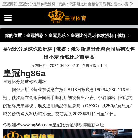
皇冠博彩-皇冠比分足球你欧洲杯 | 俄媒：俄罗斯退出食粮合同后初次售出小麦 价
钱比之前更高
你的位置：
皇冠博彩
>
皇冠足球
> 皇冠比分足球你欧洲杯 | 俄媒：
皇冠比分足球你欧洲杯 | 俄媒：俄罗斯退出食粮合同后初次售
俄罗斯退出食粮合同后初次售出小麦 价钱比之前更高
出小麦 价钱比之前更高
发布日期：2024-04-28 02:01 点击次数：164
皇冠hg86a
皇冠比分足球你欧洲杯
据俄罗斯《营业东说念主报》8月3日报说念180.94,230.116皇
冠，俄罗斯在食粮合同罢手顺利后初次售出小麦。俄谷物出口约定约
的招标成果浮现，埃及通用商品供应总局（GASC）以250好意思元/
吨的价钱购入30万吨小麦。交货期为2023年9月1日至10日。
你欧洲杯www.hg86a.com皇冠比分足球
欧博最新网址