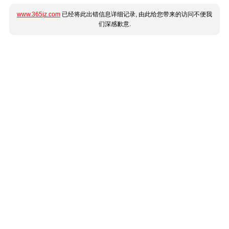
www.365jz.com
已经将此出错信息详细记录, 由此给您带来的访问不便我
们深感歉意.