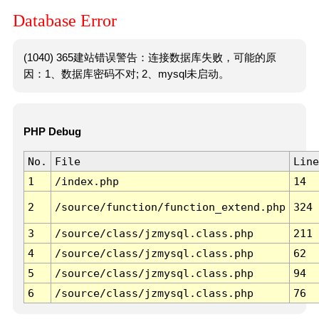
Database Error
(1040) 365建站错误警告：连接数据库失败，可能的原
因：1、数据库密码不对; 2、mysql未启动。
PHP Debug
No.
File
Line
1
/index.php
14
2
/source/function/function_extend.php
324
3
/source/class/jzmysql.class.php
211
4
/source/class/jzmysql.class.php
62
5
/source/class/jzmysql.class.php
94
6
/source/class/jzmysql.class.php
76