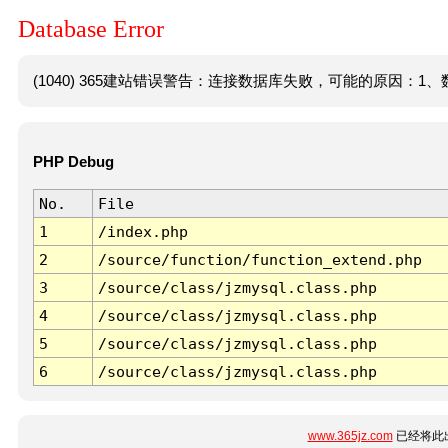
Database Error
(1040) 365建站错误警告：连接数据库失败，可能的原因：1、数
PHP Debug
No.
File
1
/index.php
2
/source/function/function_extend.php
3
/source/class/jzmysql.class.php
4
/source/class/jzmysql.class.php
5
/source/class/jzmysql.class.php
6
/source/class/jzmysql.class.php
www.365jz.com
已经将此