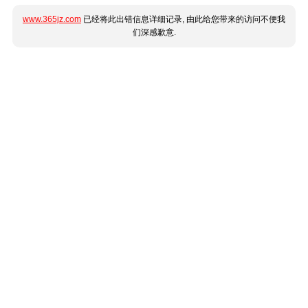
www.365jz.com
已经将此出错信息详细记录, 由此给您带来的访问不便我
们深感歉意.