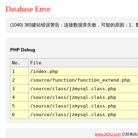
Database Error
(1040) 365建站错误警告：连接数据库失败，可能的原因：1、数
PHP Debug
No.
File
1
/index.php
2
/source/function/function_extend.php
3
/source/class/jzmysql.class.php
4
/source/class/jzmysql.class.php
5
/source/class/jzmysql.class.php
6
/source/class/jzmysql.class.php
www.365jz.com
已经将此