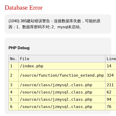
Database Error
(1040) 365建站错误警告：连接数据库失败，可能的原
因：1、数据库密码不对; 2、mysql未启动。
PHP Debug
No.
File
Line
1
/index.php
14
2
/source/function/function_extend.php
324
3
/source/class/jzmysql.class.php
211
4
/source/class/jzmysql.class.php
62
5
/source/class/jzmysql.class.php
94
6
/source/class/jzmysql.class.php
76