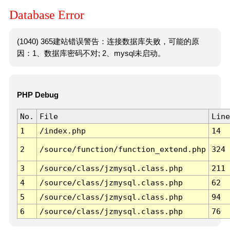
Database Error
(1040) 365建站错误警告：连接数据库失败，可能的原
因：1、数据库密码不对; 2、mysql未启动。
PHP Debug
No.
File
Line
1
/index.php
14
2
/source/function/function_extend.php
324
3
/source/class/jzmysql.class.php
211
4
/source/class/jzmysql.class.php
62
5
/source/class/jzmysql.class.php
94
6
/source/class/jzmysql.class.php
76