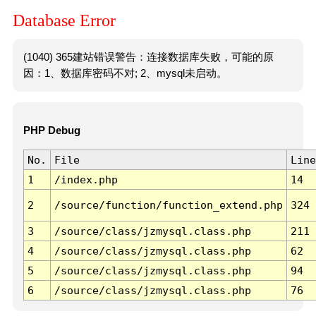
Database Error
(1040) 365建站错误警告：连接数据库失败，可能的原
因：1、数据库密码不对; 2、mysql未启动。
PHP Debug
No.
File
Line
1
/index.php
14
2
/source/function/function_extend.php
324
3
/source/class/jzmysql.class.php
211
4
/source/class/jzmysql.class.php
62
5
/source/class/jzmysql.class.php
94
6
/source/class/jzmysql.class.php
76