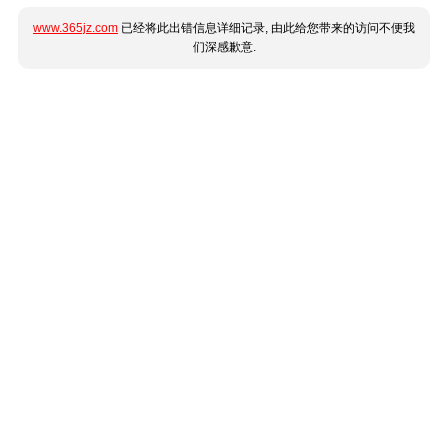
www.365jz.com
已经将此出错信息详细记录, 由此给您带来的访问不便我
们深感歉意.