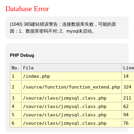
Database Error
(1040) 365建站错误警告：连接数据库失败，可能的原
因：1、数据库密码不对; 2、mysql未启动。
PHP Debug
No.
File
Line
1
/index.php
14
2
/source/function/function_extend.php
324
3
/source/class/jzmysql.class.php
211
4
/source/class/jzmysql.class.php
62
5
/source/class/jzmysql.class.php
94
6
/source/class/jzmysql.class.php
76