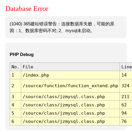
Database Error
(1040) 365建站错误警告：连接数据库失败，可能的原
因：1、数据库密码不对; 2、mysql未启动。
PHP Debug
No.
File
Line
1
/index.php
14
2
/source/function/function_extend.php
324
3
/source/class/jzmysql.class.php
211
4
/source/class/jzmysql.class.php
62
5
/source/class/jzmysql.class.php
94
6
/source/class/jzmysql.class.php
76