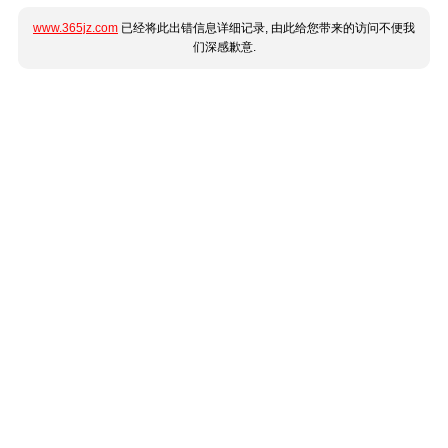
www.365jz.com
已经将此出错信息详细记录, 由此给您带来的访问不便我
们深感歉意.