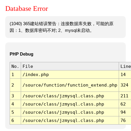
Database Error
(1040) 365建站错误警告：连接数据库失败，可能的原
因：1、数据库密码不对; 2、mysql未启动。
PHP Debug
No.
File
Line
1
/index.php
14
2
/source/function/function_extend.php
324
3
/source/class/jzmysql.class.php
211
4
/source/class/jzmysql.class.php
62
5
/source/class/jzmysql.class.php
94
6
/source/class/jzmysql.class.php
76