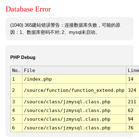
Database Error
(1040) 365建站错误警告：连接数据库失败，可能的原
因：1、数据库密码不对; 2、mysql未启动。
PHP Debug
No.
File
Line
1
/index.php
14
2
/source/function/function_extend.php
324
3
/source/class/jzmysql.class.php
211
4
/source/class/jzmysql.class.php
62
5
/source/class/jzmysql.class.php
94
6
/source/class/jzmysql.class.php
76