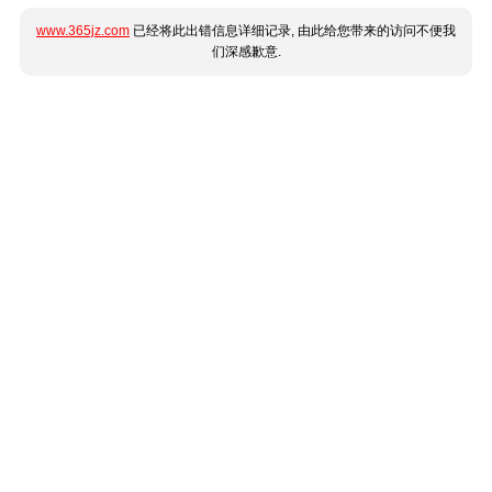
www.365jz.com
已经将此出错信息详细记录, 由此给您带来的访问不便我
们深感歉意.